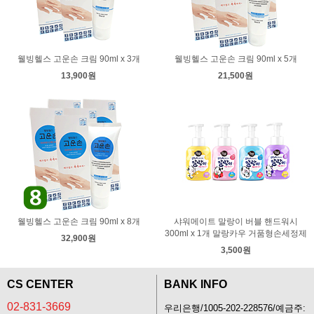
웰빙헬스 고운손 크림 90ml x 3개
웰빙헬스 고운손 크림 90ml x 5개
13,900원
21,500원
웰빙헬스 고운손 크림 90ml x 8개
샤워메이트 말랑이 버블 핸드워시
300ml x 1개 말랑카우 거품형손세정제
32,900원
3,500원
CS CENTER
BANK INFO
02-831-3669
우리은행/1005-202-228576/예금주: