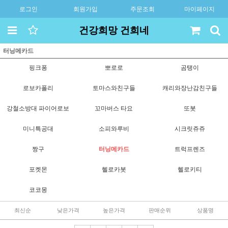
로그인
회원가입
주문조회
마이페이지
건강희망 건희네
터닝메카드
핑크퐁
뽀로로
곰탱이
로보카폴리
토마스와친구들
캐리와장난감친구들
강철소방대 파이어로보
꼬마버스 타요
또봇
미니특공대
소피와루비
시크릿쥬쥬
짱구
터닝메카드
트럭프렌즈
포켓몬
헬로카봇
헬로키티
코코몽
최신순
낮은가격
높은가격
판매순위
상품명