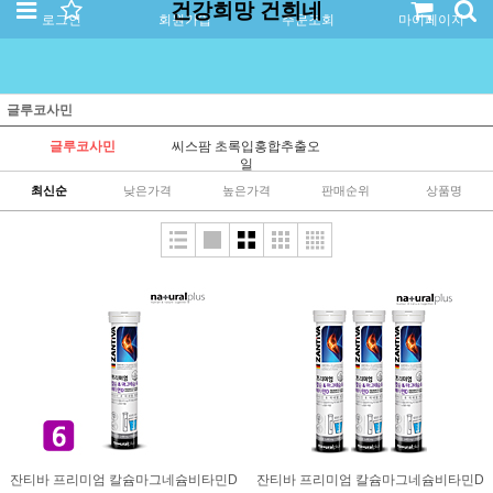
건강희망 건희네
로그인
회원가입
주문조회
마이페이지
글루코사민
글루코사민
씨스팜 초록입홍합추출오
일
최신순
낮은가격
높은가격
판매순위
상품명
잔티바 프리미엄 칼슘마그네슘비타민D
잔티바 프리미엄 칼슘마그네슘비타민D