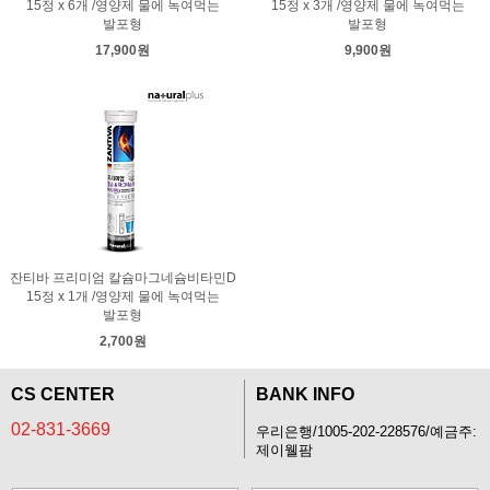
15정 x 6개 /영양제 물에 녹여먹는
15정 x 3개 /영양제 물에 녹여먹는
발포형
발포형
17,900원
9,900원
잔티바 프리미엄 칼슘마그네슘비타민D
15정 x 1개 /영양제 물에 녹여먹는
발포형
2,700원
CS CENTER
BANK INFO
02-831-3669
우리은행/1005-202-228576/예금주:
제이웰팜