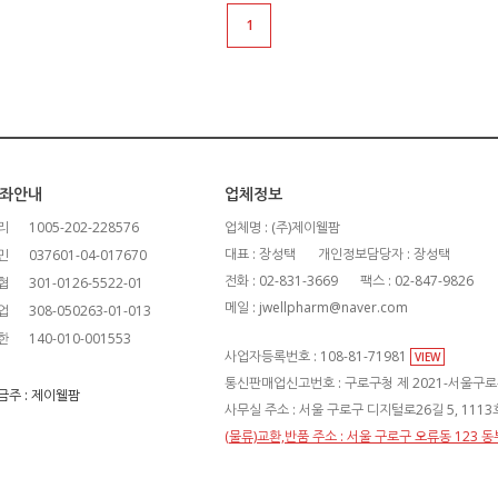
1
좌안내
업체정보
리
1005-202-228576
업체명 : (주)제이웰팜
대표 : 장성택
개인정보담당자 : 장성택
민
037601-04-017670
전화 : 02-831-3669
팩스 : 02-847-9826
협
301-0126-5522-01
메일 : jwellpharm@naver.com
업
308-050263-01-013
한
140-010-001553
사업자등록번호 : 108-81-71981
VIEW
통신판매업신고번호 : 구로구청 제 2021-서울구로-
금주 : 제이웰팜
사무실 주소 : 서울 구로구 디지털로26길 5, 111
(물류)교환,반품 주소 : 서울 구로구 오류동 123