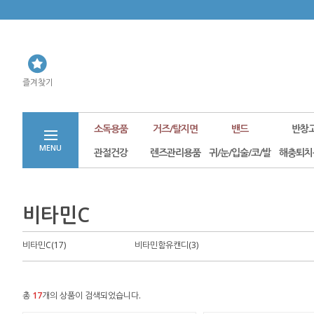
즐겨찾기
소독용품
거즈/탈지면
밴드
반창
MENU
관절건강
렌즈관리용품
귀/눈/입술/코/발
해충퇴치
비타민C
비타민C(17)
비타민함유캔디(3)
총
17
개의 상품이 검색되었습니다.