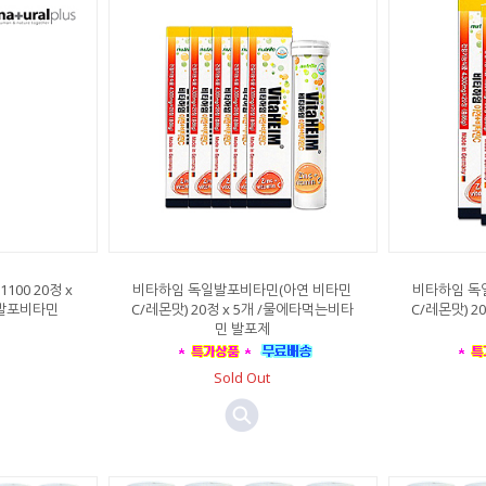
00 20정 x
비타하임 독일발포비타민(아연 비타민
비타하임 독
 발포비타민
C/레몬맛) 20정 x 5개 /물에타먹는비타
C/레몬맛) 2
민 발포제
Sold Out