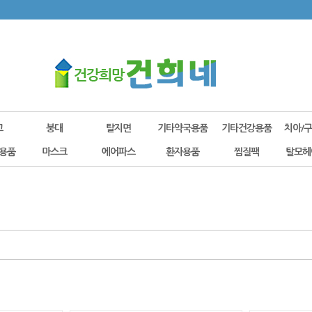
고
붕대
탈지면
기타약국용품
기타건강용품
치아/
용품
마스크
에어파스
환자용품
찜질팩
탈모헤