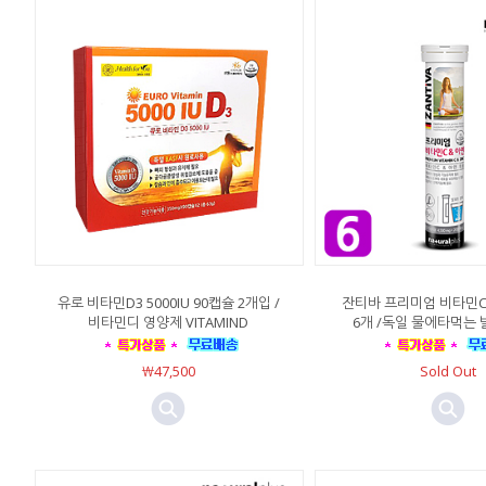
유로 비타민D3 5000IU 90캡슐 2개입 /
잔티바 프리미엄 비타민C아
비타민디 영양제 VITAMIND
6개 /독일 물에타먹는
￦47,500
Sold Out