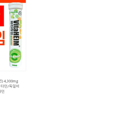
 4,300mg
는비타민/독일비
타민