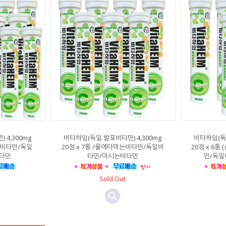
 4,300mg
비타하임(독일 발포비타민) 4,300mg
비타하임(독일
먹는비타민/독일
20정 x 7통 /물에타먹는비타민/독일비
20정 x 6통
타민
타민/마시는비타민
민/독일
Sold Out