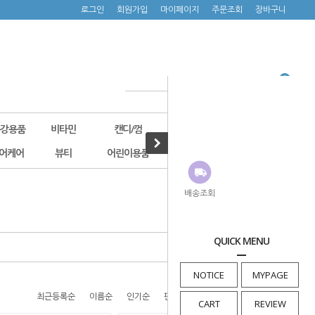
로그인
회원가입
마이페이지
주문조회
장바구니
구강용품
비타민
캔디/껌
기타건강식품
캐릭터제품
어케어
뷰티
어린이용품
900원쇼핑
신상품
· HOME
>
비타민
>
비타민C
배송조회
QUICK MENU
NOTICE
MYPAGE
최근등록순
이름순
인기순
판매순
높은가격순
낮은가격순
CART
REVIEW