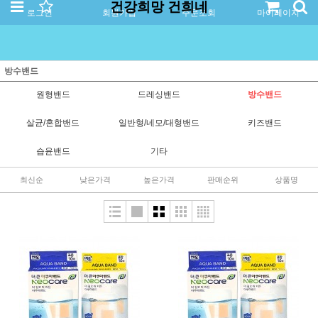
건강희망 건희네
로그인
회원가입
주문조회
마이페이지
방수밴드
원형밴드
드레싱밴드
방수밴드
살균/혼합밴드
일반형/네모/대형밴드
키즈밴드
습윤밴드
기타
최신순
낮은가격
높은가격
판매순위
상품명