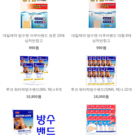
대일제약 방수엔 아쿠아밴드 표준 10매
대일제약 방수엔 아쿠아밴드 대형 6매
상처반창고
상처반창고
990원
990원
루크 워터락방수밴드(M/L 택) x 6개
루크 워터락방수밴드(S/M/L 택) x 10개
10,900원
18,000원